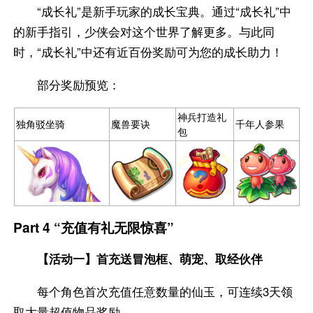
“成长礼”是新手玩家的成长宝典。通过“成长礼”中
的新手指引，少侠会对这个世界了解更多。与此同
时，“成长礼”中还有近百份奖励可为您的成长助力！
部分奖励预览：
神兵打造礼
独角驳坐骑
魔兽要诀
千年人参果
包
Part 4 “充值有礼无限惊喜”
【活动一】首充送冒泡框、萌宠、取经伙伴
每个角色首次充值任意数量的仙玉，可连续3天领
取大量超值物品奖励。