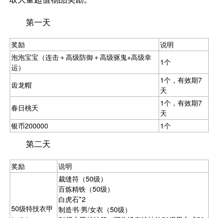
第一天
奖励
说明
泡泡宝宝（连击＋高级防御＋高级驱鬼+高级幸
1个
运）
1个，有效期7
齿龙帽
天
1个，有效期7
春日桃夭
天
银币200000
1个
第二天
奖励
说明
裁缝符（50级）
百炼精铁（50级）
白虎石*2
50级特技衣甲
制造书·男/女衣（50级）