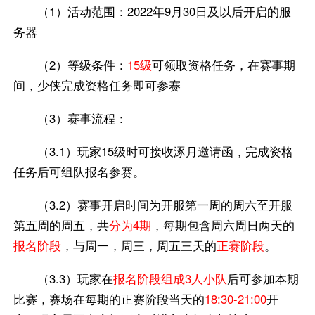
（1）活动范围：2022年9月30日及以后开启的服
务器
（2）等级条件：
15级
可领取资格任务，在赛事期
间，少侠完成资格任务即可参赛
（3）赛事流程：
（3.1）玩家15级时可接收涿月邀请函，完成资格
任务后可组队报名参赛。
（3.2）赛事开启时间为开服第一周的周六至开服
第五周的周五，共
分为4期
，每期包含周六周日两天的
报名阶段
，与周一，周三，周五三天的
正赛阶段
。
（3.3）玩家在
报名阶段组成3人小队
后可参加本期
比赛，赛场在每期的正赛阶段当天的
18:30-21:00
开