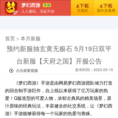
梦幻西游
人人都玩，无处不在
首页
新闻
图库
梦幻风尚
官包下载安装指引
首页 > 本月新服
预约新服抽玄黄无极石 5月19日双平
台新服【天府之国】开服公告
发布时间：2023-05-15
《梦幻西游》手游是由网易梦幻西游团队倾力打造
的回合制手游巨作，自上线以来获得了亿万玩家的热
爱！Q版造型的可爱人物，浓郁古典风的精美场景，原
汁原味的经典玩法，丰富健全的社交系统，让《梦幻西
游》手游能够获得每一个玩家的热爱与青睐。