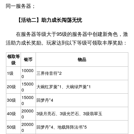
同一服务器；
【活动二】助力成长闯荡无忧
在服务器等级大于95级的服务器中创建新角色，激
活助力成长奖励。玩家达到以下等级可领取丰厚奖励：
领取等
银币
物品
级
10000
1级
三界传音符*2
0
15000
20级
大碗红罗羹*1、大碗绿芦羹*1
0
15000
30级
回梦丹*4
0
20000
40级
3级月亮石、3级光芒石、3级翡翠玉
0
20000
50级
回梦丹*4、地载阵阵法书*5
0