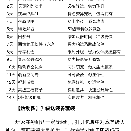
2天
天覆阵阵法书
必备阵法、实力飞升
3天
变异虾兵*1
特色变异宠物，值得拥有
4天
坐骑灵匣
骑上坐骑，威风凛凛
5天
特效武器
50级带特效的武器
6天
回梦丹
增加双倍时间，冲级更快
7天
西海龙王伙伴（永久）
强大的法系助战伙伴
8天
专享礼盒
限时外观、强力伙伴统统都有
9天
九转金丹20个
助力快速提升修炼
10天
猫狗双全礼盒
两只萌宠，做人生大赢家
11天
萌新空间秀
可可爱爱，彰显个性
12天
福利转盘
惊喜好礼，好运常伴
13天
高级宝石箱子
实用道具，快速提升属性
14天
5技能吸血鬼
实用攻宠，相依相伴
【活动四】升级送装备套装
玩家在每到达一定等级时，打开包裹中对应等级大
礼包，即可获得大量奖励，让你在游戏中无阻碍畅玩。