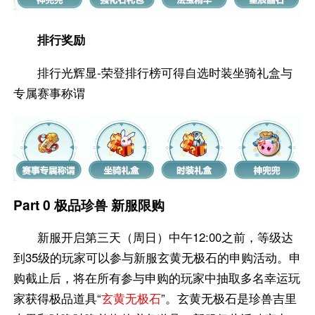
排行奖励
排行光辉显-荣登排行榜可得自选时装坐骑礼盒与
专属赛事称谓
Part 0 极品珍兽 新服限购
新服开启第三天（周日）中午12:00之前，等级达
到35级的玩家可以参与新服玄黄无极石的申购活动。申
购截止后，将在所有参与申购的玩家中抽取多名幸运玩
家获得极品道具“
玄黄无极石
”。玄黄无极石是珍兽吉里