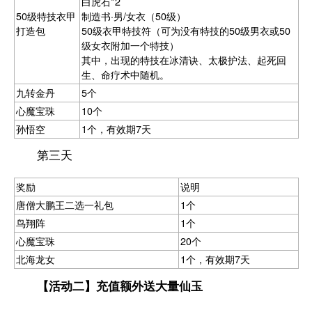
白虎石*2
50级特技衣甲
制造书·男/女衣（50级）
打造包
50级衣甲特技符（可为没有特技的50级男衣或50
级女衣附加一个特技）
其中，出现的特技在冰清诀、太极护法、起死回
生、命疗术中随机。
九转金丹
5个
心魔宝珠
10个
孙悟空
1个，有效期7天
第三天
奖励
说明
唐僧大鹏王二选一礼包
1个
鸟翔阵
1个
心魔宝珠
20个
北海龙女
1个，有效期7天
【活动二】充值额外送大量仙玉