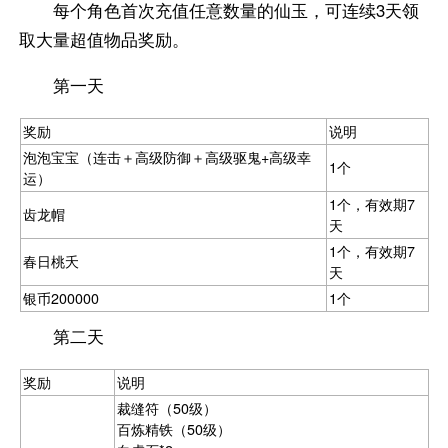
每个角色首次充值任意数量的仙玉，可连续3天领
取大量超值物品奖励。
第一天
奖励
说明
泡泡宝宝（连击＋高级防御＋高级驱鬼+高级幸
1个
运）
1个，有效期7
齿龙帽
天
1个，有效期7
春日桃夭
天
银币200000
1个
第二天
奖励
说明
裁缝符（50级）
百炼精铁（50级）