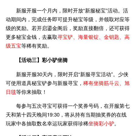
新服开服一个月内，限时开放“新服秘宝”活动。活
动期间内，完成任务即可提升秘宝等级，并领取对应等
级的奖励。若开启鎏金阁后，奖励直接翻倍，还可获得
更多秘宝金钱，去赢取
寻宝铲、海量银锭、金钥匙、高
级五宝
等稀有奖励。
【活动三】彩小驴坐骑
新服开服30天内，限时开启“新服寻宝活动”。少侠
可使用道具秘宝铲参与新服寻宝，
稀有坐骑筋斗云、旭
日毯
等你来抽取！
每参与五次寻宝可获得一个奖券号码，在开服第七
天和第十四天晚间19:30，将从持有当期抽奖券的在线
玩家中各抽取数名幸运玩家获得珍稀
坐骑彩小驴
。