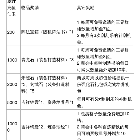
累计
充值
物品奖励
其它奖励
仙玉
1.每周可免费邀请的三界群
雄数量增加至7位。
阵法宝箱（随机阵法书）*1
200
2.每月有3次刮刮乐的补刮机
会。
1.每周可免费邀请的三界群
雄数量增加至8位。
青龙石（装备打造材料）*3
1000
2.商会中每种制造书的每日
可购买数量额外增加10本。
朱雀石（装备打造材料）
商城每周以超值价格提供一
2000
*3、玄武石（装备打造材
份强化石礼包或宠物培养礼
料）*5
包
每月可有5次刮刮乐的补刮机
吉祥锦囊*1、资质培养丹*1
5000
会。
1.包裹格子数量免费增加10
格。
1000
吉祥锦囊*2、炼兽珍经*1
2.商会中各种百炼精铁的每
0
日可购买数量额外增加10
个。