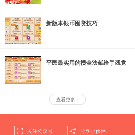
新版本银币囤货技巧
平民最实用的攒金法献给手残党
查看更多 >
关注公众号
分享小伙伴
򰀁
򰀂