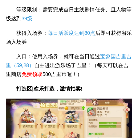
等级限制：需要完成首日主线剧情任务、且人物等
级达到
39级
获得入场券：
每日活跃度达到80点
后即可获得游乐
场入场券
入口：使用入场券，就可在当日通过
宝象国吉里吉
里（59,28）
自由进出游乐场了吉里！（每天可以在吉
里商店
免费领取
500吉里币喔！）
打造区|欢乐打造，激情拍卖!