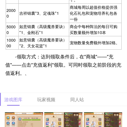
商城每周以超值价格提供强
2000
吉祥锦囊*3、定魂珠*1
化石礼包和宠物培养礼包各
0
一份
如意锦囊（高级魔兽要诀）
商会中每种阵法的每日可购
5000
0
*1、金刚石*1
买数量额外增加10本
如意锦囊（高级魔兽要诀）
1000
宠物数量免费额外增加2格。
00
*2、天女花篮*1
-领取方式：达到领取条件后，在"商城"——"充
值"——点击"充值返利"领取。可同时领取之前阶段的充
值返利。、
游戏图库
玩家视频
同人站