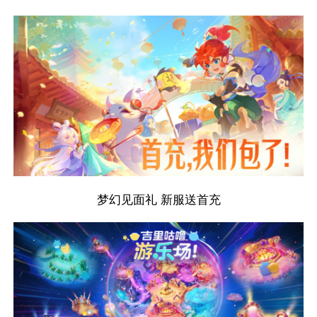
梦幻见面礼 新服送首充