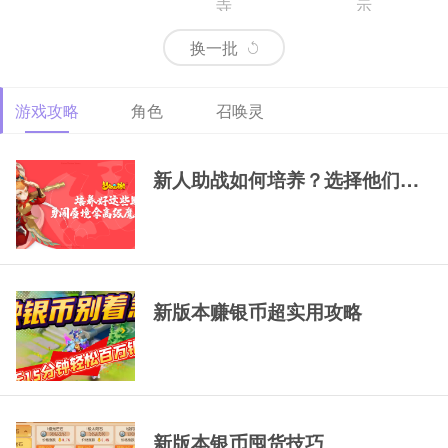
寺
示
换一批
游戏攻略
角色
召唤灵
69精锐排行大唐
69精锐新区大唐展
69精锐极品大唐展
示
示
新人助战如何培养？选择他们，一
新版本赚银币超实用攻略
新版本银币囤货技巧