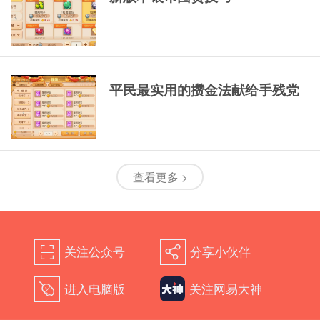
平民最实用的攒金法献给手残党
查看更多 >
关注公众号
分享小伙伴
򰀁
򰀂
进入电脑版
关注网易大神
򰀄