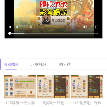
游戏图库
玩家视频
同人站
115满级一线大唐
115满级一线化生
115满级化生寺展