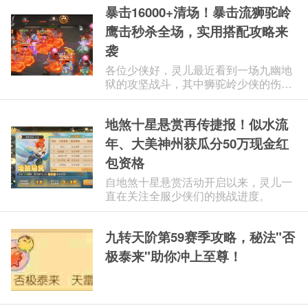
暴击16000+清场！暴击流狮驼岭
成为扭转战局的关键；下面就和大家一
起回顾本期剑会的高光片段。
鹰击秒杀全场，实用搭配攻略来
袭
各位少侠好，灵儿最近看到一场九幽地
狱的攻坚战斗，其中狮驼岭少侠的伤害
表现突出，开局鹰击出手，暴击伤害连
续破万。 几回合下来对面小怪全部清
地煞十星悬赏再传捷报！似水流
空，这正是暴击流狮驼岭的特点，一旦
出手便具备清场级别的压制力。
年、大美神州获瓜分50万现金红
包资格
自地煞十星悬赏活动开启以来，灵儿一
直在关注全服少侠们的挑战进度。
九转天阶第59赛季攻略，秘法"否
极泰来"助你冲上至尊！