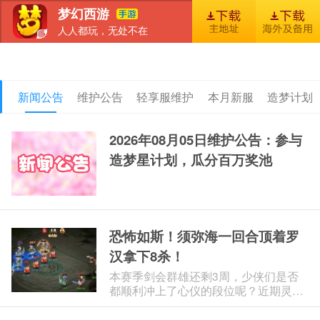
梦幻西游
人人都玩，无处不在
首页
新闻
图库
梦幻风尚
官包下载安装指引
新闻公告
维护公告
轻享服维护
本月新服
造梦计划
2026年08月05日维护公告：参与
造梦星计划，瓜分百万奖池
恐怖如斯！须弥海一回合顶着罗
汉拿下8杀！
本赛季剑会群雄还剩3周，少侠们是否
都顺利冲上了心仪的段位呢？近期灵儿
看到了不少精彩对局：花果山九连棍连
击暴击表现亮眼，慈航则在部分对局中