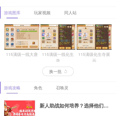
游戏图库
玩家视频
同人站
115满级一线大唐
115满级一线化生
115满级化生寺展
寺
示
换一批
游戏攻略
角色
召唤灵
69精锐排行大唐
69精锐新区大唐展
69精锐极品大唐展
示
示
新人助战如何培养？选择他们，一