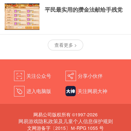
平民最实用的攒金法献给手残党
查看更多 >
关注公众号
分享小伙伴
򰀁
򰀂
进入电脑版
关注网易大神
򰀄
网易公司版权所有 ©1997-2026
网易游戏隐私政策及儿童个人信息保护规则
文网游备字〔2015〕Ｍ-RPG 1055 号