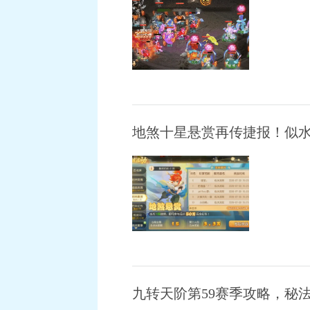
地煞十星悬赏再传捷报！似水
九转天阶第59赛季攻略，秘