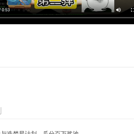
已结束
逐鹿三界
武神坛
积分赛：1月6日-1月27日
比赛时间：每月第三、四周周六1
查看详情
查看详
划
告：参与造梦星计划，瓜分百万奖池