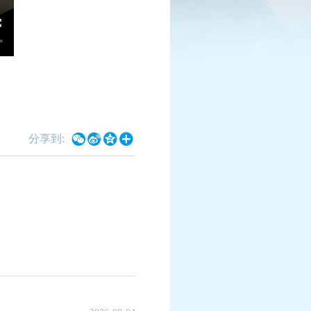
进行中
已结束
X9联赛
1:00至周日21:00
查看详情




分享到:
情