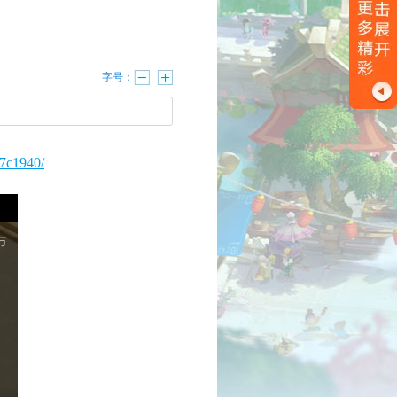
字号：
c7c1940/